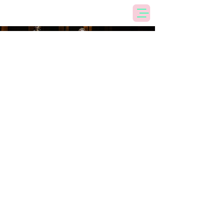
Het Bezoek
2019
”Een erevermelding gaat naar
muziektheater-collectief LÂP dat
voor een smaakvolle en
begeesterde muzikale begeleiding
zorgt. Op gezette tijden schitteren
de vier muzikanten met fraaie
samenzangen of een verhitte, door
cello ondersteunde versie van Patti
Smiths Gloria...”
Jan Dertaelen in De Morgen