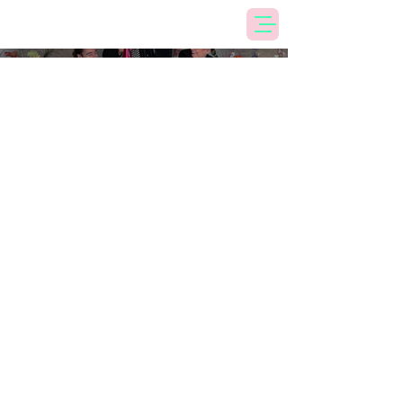
Hip Hip Poulenc
Datum
2024
Op 7 januari 2024 zou de Franse
componist Francis Poulenc
/fʁɑ̃.sis pu.lɛ̃k/ – een absolute Les
Âmes Perdues favoriet – 125 jaar
geworden zijn.