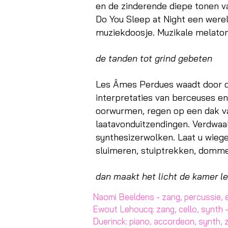
en de zinderende diepe tonen v
Do You Sleep at Night een were
muziekdoosje. Muzikale melaton
de tanden tot grind gebeten
Les Âmes Perdues waadt door d
interpretaties van berceuses e
oorwurmen, regen op een dak va
laatavonduitzendingen. Verdwa
synthesizerwolken. Laat u wieg
sluimeren, stuiptrekken, domm
dan maakt het licht de kamer l
Naomi Beeldens - zang, percussie, e
Ewout Lehoucq: zang, cello, synth -
Duerinck: piano, accordeon, synth, 