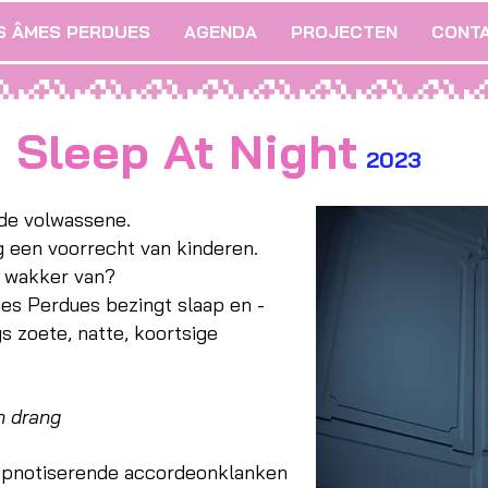
S ÂMES PERDUES
AGENDA
PROJECTEN
CONT
 Sleep At Night
2023
lde volwassene.
g een voorrecht van kinderen.
 u wakker van?
es Perdues bezingt slaap en -
gs zoete, natte, koortsige
n drang
ypnotiserende accordeonklanken