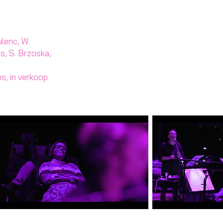
ulenc, W.
s, S. Brzoska,
s, in verkoop