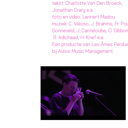
tekst: Charlotte Van Den Broeck,
Jonathan Crary e.a.
foto en video: Lennert Madou
muziek: C. Veloso, J. Brahms, Fr. Po
Sonneveld, J. Canteloube, O. Gibbon
R. Adiohead, H. Knef e.a.
Een productie van Les Âmes Perdue
bij Aulos Music Management.