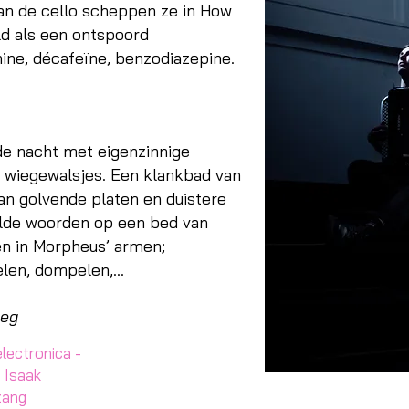
an de cello scheppen ze in How
ld als een ontspoord
ine, décafeïne, benzodiazepine.
e nacht met eigenzinnige
n wiegewalsjes. Een klankbad van
n golvende platen en duistere
alde woorden op een bed van
en in Morpheus’ armen;
elen, dompelen,…
eeg
lectronica -
 Isaak
zang