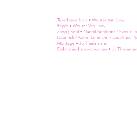
Tekstbewerking •
Wouter Van Looy
Regie •
Wouter Van Looy
Zang | Spel •
Naomi Beeldens
/
Ewout L
Duerinck
/
Katrin Lohmann
/
Les Âmes P
Montage •
Jo Thielemans
Elektronische composities •
Jo Thielema