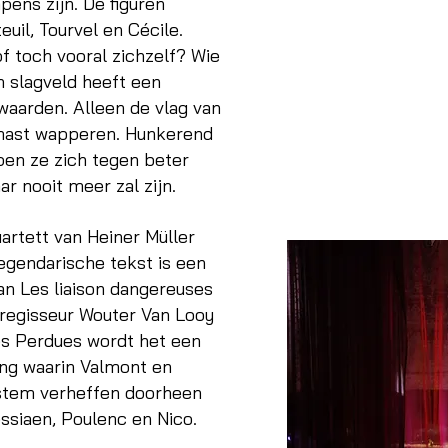
pens zijn. De figuren
uil, Tourvel en Cécile.
f toch vooral zichzelf? Wie
n slagveld heeft een
aarden. Alleen de vlag van
e mast wapperen. Hunkerend
pen ze zich tegen beter
r nooit meer zal zijn.
artett van Heiner Müller
legendarische tekst is een
an Les liaison dangereuses
 regisseur Wouter Van Looy
es Perdues wordt het een
ing waarin Valmont en
 stem verheffen doorheen
ssiaen, Poulenc en Nico.