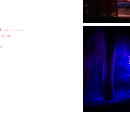
ehoucq
/
Isaak
erdues
ns