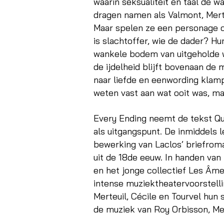
waarin seksualiteit en taal de wa
dragen namen als Valmont, Merte
Maar spelen ze een personage o
is slachtoffer, wie de dader? Hu
wankele bodem van uitgeholde w
de ijdelheid blijft bovenaan d
naar liefde en eenwording klam
weten vast aan wat ooit was, maa
Every Ending neemt de tekst Qu
als uitgangspunt. De inmiddels 
bewerking van Laclos’ briefrom
uit de 18de eeuw. In handen van
en het jonge collectief Les Âm
intense muziektheatervoorstell
Merteuil, Cécile en Tourvel hun
de muziek van Roy Orbisson, Me