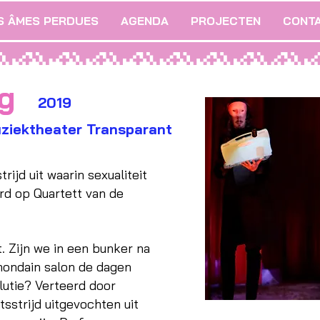
S ÂMES PERDUES
AGENDA
PROJECTEN
CONT
g
2019
ziektheater Transparant
rijd uit waarin sexualiteit
rd op Quartett van de
 Zijn we in een bunker na
mondain salon de dagen
lutie? Verteerd door
sstrijd uitgevochten uit