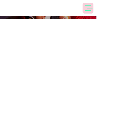
Killer Thriller
2026
Less is moord!
Niets zo spannend als een
moordmysterie en niets zo
ontspannend als een
moordmysterie op muziek!
Na de Eerste Wereldoorlog werd
het moordverhaal waanzinnig